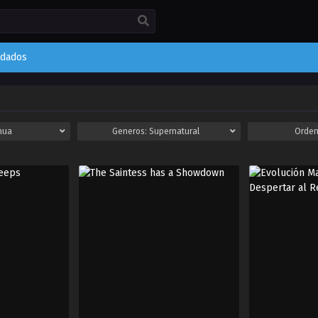
rdados
hua
Generos:
Supernatural
Orden