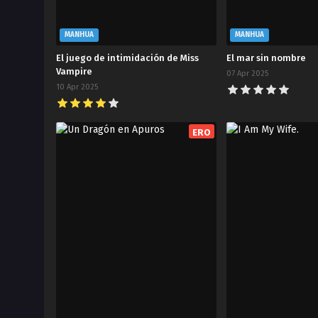
MANHUA
MANHUA
El juego de intimidación de Miss
El mar sin nombre
Vampire
07 Apr 2025
10 Apr 2025
ERO