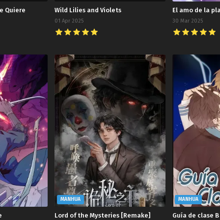
e Quiere
Wild Lilies and Violets
El amo de la pl
01 Apr 2025
30 Mar 2025
MANHUA
MANHUA
e
Lord of the Mysteries [Remake]
Guía de clase B