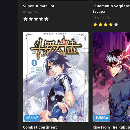
Super Human Era
El Demonio Serpient
Escapar
01 Apr 2025
01 Apr 2025
MANHUA
MANHUA
Combat Continent
Rise From The Rubbl