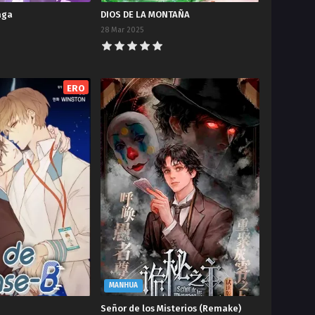
aga
DIOS DE LA MONTAÑA
28 Mar 2025
ERO
MANHUA
Señor de los Misterios (Remake)