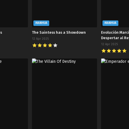
MANHUA
MANHUA
ps
The Saintess has a Showdown
Evolución Marc
Despertar al Re
12 Apr 2025
12 Apr 2025