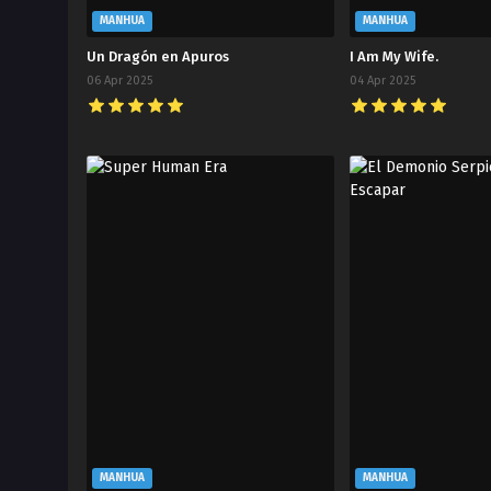
MANHUA
MANHUA
Un Dragón en Apuros
I Am My Wife.
06 Apr 2025
04 Apr 2025
MANHUA
MANHUA