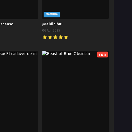
MANHUA
Ascenso
¡Maldición!
06 Apr 2025
ERO