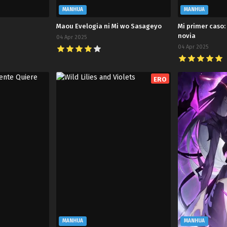
MANHUA
MANHUA
Maou Evelogia ni Mi wo Sasageyo
Mi primer caso:
novia
04 Apr 2025
04 Apr 2025
ERO
MANHUA
MANHUA