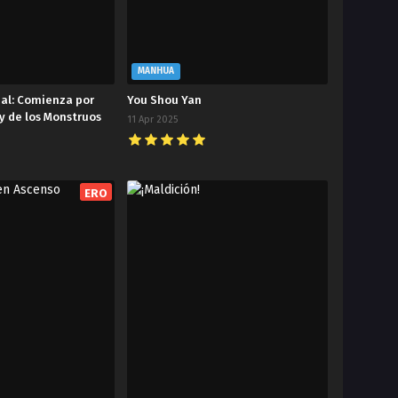
MANHUA
ial: Comienza por
You Shou Yan
y de los Monstruos
11 Apr 2025
ERO