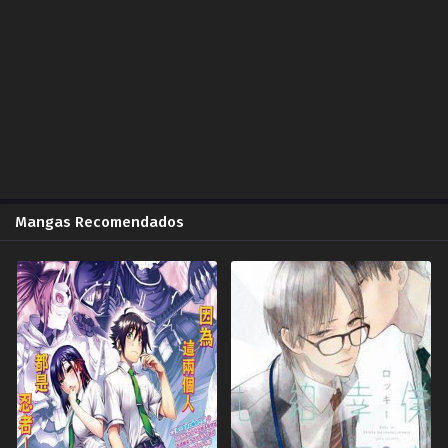
Emperador Fantasma ¡Espíritus malignos en la habitación 402! | Alisa Fansub
2020-07-12
Capítulo 4.00
Emperador Fantasma ¡Espíritus malignos en la habitación 402! | Alisa Fansub
2020-07-12
Capítulo 5.00
Emperador Fantasma ¡El significado del alma superior! ZonaTMO | Alisa Fansub
2020-07-18
Mangas Recomendados
Capítulo 5.00
Emperador Fantasma ¡El significado del alma superior! | Alisa Fansub
2020-07-18
Capítulo 5.00
Emperador Fantasma ¡El significado del alma superior! | Alisa Fansub
2020-07-18
Capítulo 6.00
Emperador Fantasma | Alisa Fansub
2020-08-03