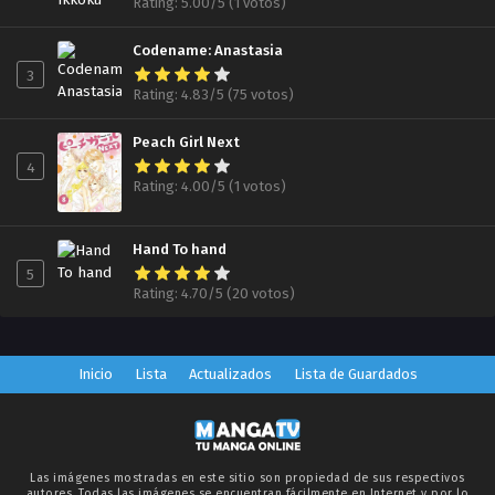
Rating: 5.00/5 (1 votos)
BlackLotus
2019-10-13
Codename: Anastasia
3
Capítulo 31.00
Rating: 4.83/5 (75 votos)
BlackLotus
2019-10-24
Peach Girl Next
4
Capítulo 32.00
Rating: 4.00/5 (1 votos)
BlackLotus
2019-10-24
Hand To hand
Capítulo 33.00
5
BlackLotus
Rating: 4.70/5 (20 votos)
2019-10-27
Capítulo 34.00
Inicio
Lista
Actualizados
Lista de Guardados
BlackLotus
2019-11-01
Capítulo 35.00
BlackLotus
Las imágenes mostradas en este sitio son propiedad de sus respectivos
autores. Todas las imágenes se encuentran fácilmente en Internet y por lo
2019-11-07