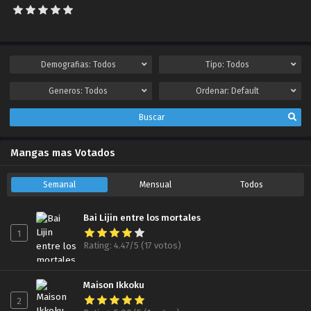
Capítulo 25.00
BlackLotus
2019-09-16
Demografias:
Todos
Tipo:
Todos
Capítulo 26.00
Generos:
Todos
Ordenar:
Default
BlackLotus
2019-09-28
Buscar
Capítulo 27.00
Mangas mas Votados
BlackLotus
2019-09-28
Semanal
Mensual
Todos
Capítulo 28.00
BlackLotus
Bai Lijin entre los mortales
2019-10-01
1
Rating: 4.47/5 (17 votos)
Capítulo 29.00
BlackLotus
2019-10-07
Maison Ikkoku
2
Capítulo 30.00