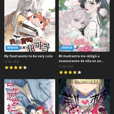
MANHUA
MANHUA
My food seems to be very cute
Mi madrastra me obligó a
enamorarme de ella en un
13 Apr 2025
programa de romance
13 Apr 2025