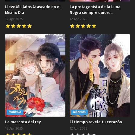
Llevo Mil Años Atascado en el
La protagonista de la Luna
Mismo Día
Negra siempre quiere
marcarme
12 Apr 2025
12 Apr 2025
MANHUA
MANHUA
La mascota del rey
El tiempo revela tu corazón
12 Apr 2025
12 Apr 2025