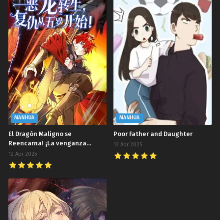
MANHUA
MANHUA
El Dragón Maligno se
Poor Father and Daughter
Reencarna! ¡La venganza
12 Apr 2025
comienza a los cinco años
12 Apr 2025