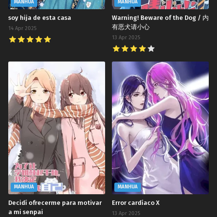
MANHUA
MANHUA
soy hija de esta casa
Warning! Beware of the Dog / 内
有恶犬请小心
14 Apr 2025
13 Apr 2025
MANHUA
MANHUA
Decidí ofrecerme para motivar
Error cardíaco X
a mi senpai
13 Apr 2025