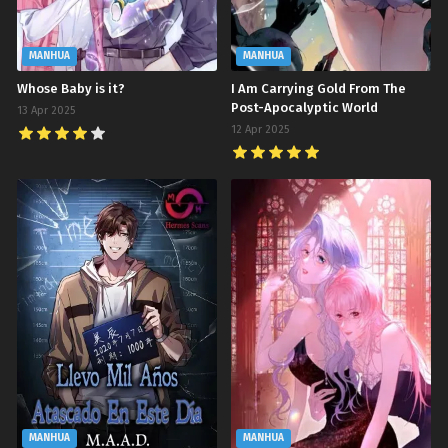
MANHUA
MANHUA
Whose Baby is it?
I Am Carrying Gold From The
Post-Apocalyptic World
13 Apr 2025
12 Apr 2025
MANHUA
MANHUA