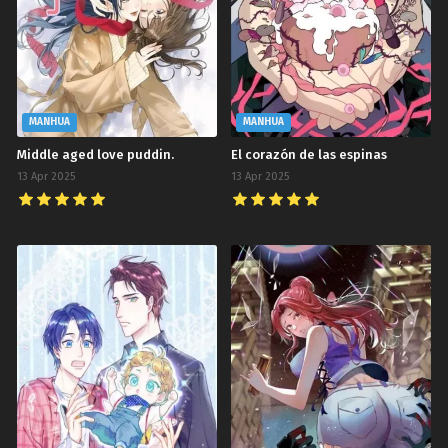
MANHUA
MANHUA
Middle aged love puddin.
El corazón de las espinas
13 Apr 2025
13 Apr 2025