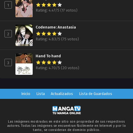
2024-12-03
1
Rating: 4.47/5 (17 votos)
Capítulo 54.50
53.50 Notas del autor ZonaTMO | Árticos porque sí
2024-11-05
Codename: Anastasia
2
Capítulo 55.00
Rating: 4.83/5 (75 votos)
ZonaTMO | Invictus
2024-12-02
Hand To hand
Capítulo 55.00
3
ZonaTMO | Pununi Scan
Rating: 4.70/5 (20 votos)
2025-02-24
Capítulo 53.60
Miau Scan
Inicio
Lista
Actualizados
Lista de Guardados
2024-05-02
Capítulo 53.50
Aviso mingwa | Pununi Scan
Las imágenes mostradas en este sitio son propiedad de sus respectivos
2024-05-25
autores. Todas las imágenes se encuentran fácilmente en Internet y por lo
tanto, se consideran de dominio público.