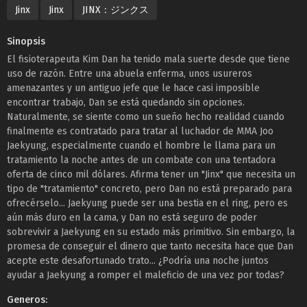
Jinx
Jinx
JINX：ジンクス
Sinopsis
El fisioterapeuta Kim Dan ha tenido mala suerte desde que tiene
uso de razón. Entre una abuela enferma, unos usureros
amenazantes y un antiguo jefe que le hace casi imposible
encontrar trabajo, Dan se está quedando sin opciones.
Naturalmente, se siente como un sueño hecho realidad cuando
finalmente es contratado para tratar al luchador de MMA Joo
Jaekyung, especialmente cuando el hombre le llama para un
tratamiento la noche antes de un combate con una tentadora
oferta de cinco mil dólares. Afirma tener un "Jinx" que necesita un
tipo de "tratamiento" concreto, pero Dan no está preparado para
ofrecérselo... Jaekyung puede ser una bestia en el ring, pero es
aún más duro en la cama, y Dan no está seguro de poder
sobrevivir a Jaekyung en su estado más primitivo. Sin embargo, la
promesa de conseguir el dinero que tanto necesita hace que Dan
acepte este desafortunado trato... ¿Podría una noche juntos
ayudar a Jaekyung a romper el maleficio de una vez por todas?
Generos: