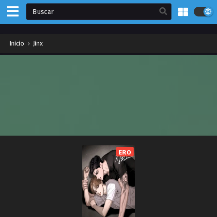
Inicio
›
Jinx
ERO