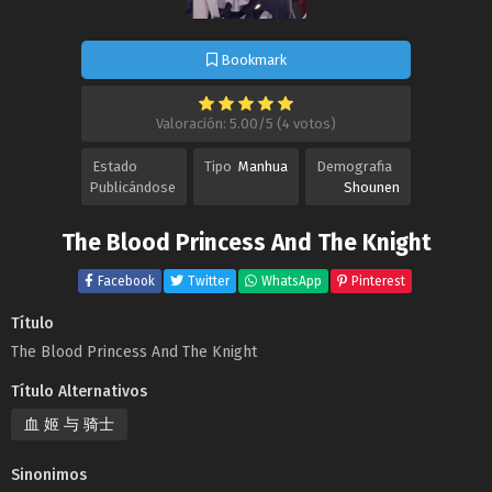
Bookmark
Valoración: 5.00/5 (4 votos)
Estado
Tipo
Manhua
Demografia
Publicándose
Shounen
The Blood Princess And The Knight
Facebook
Twitter
WhatsApp
Pinterest
Título
The Blood Princess And The Knight
Título Alternativos
血 姬 与 骑士
Sinonimos