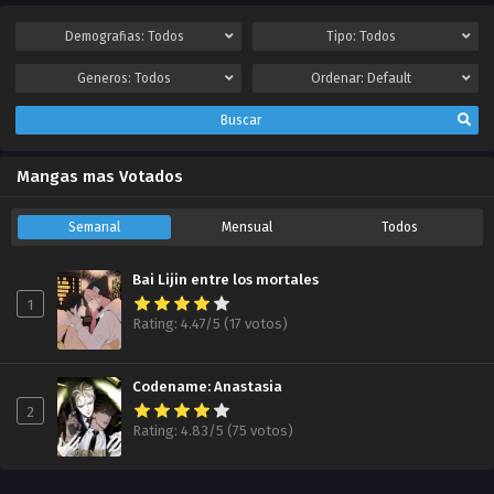
2025-01-09
Demografias:
Todos
Tipo:
Todos
Capítulo 113.00
Generos:
Todos
Ordenar:
Default
The Saintess has a Showdown Recompensando a sus Mascotas de Alma ZonaTMO | Inescrupulosos Scan
2024-12-31
Buscar
Capítulo 112.00
Mangas mas Votados
The Saintess has a Showdown ¡Asesinato Doble! ZonaTMO | Inescrupulosos Scan
2024-12-30
Semanal
Mensual
Todos
Capítulo 111.00
The Saintess has a Showdown ¿¡Una Rango Legendario!? ZonaTMO | Inescrupulosos Scan
Bai Lijin entre los mortales
2024-12-30
1
Rating: 4.47/5 (17 votos)
Capítulo 110.00
The Saintess has a Showdown ¡La verdadera Tarada! ZonaTMO | Inescrupulosos Scan
2024-12-25
Codename: Anastasia
2
Capítulo 109.00
Rating: 4.83/5 (75 votos)
The Saintess has a Showdown ¿¡Coneja está siendo derrotada por una Rango Medio!? ZonaTMO | Inescrupulosos Scan
2024-12-19