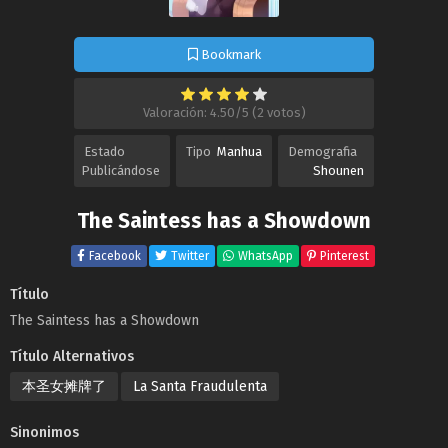
Bookmark
Valoración: 4.50/5 (2 votos)
Estado
Tipo
Manhua
Demografia
Publicándose
Shounen
The Saintess has a Showdown
Facebook
Twitter
WhatsApp
Pinterest
Título
The Saintess has a Showdown
Título Alternativos
本圣女摊牌了
La Santa Fraudulenta
Sinonimos