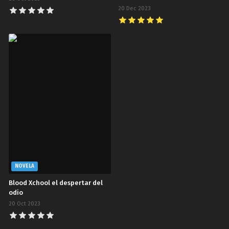
Capítulo 119.00
20 Dec 2023
The Saintess has a Showdown Marchita ZonaTMO | Inescrupulosos Scan
2025-02-06
Capítulo 118.00
The Saintess has a Showdown Poder de Combate ZonaTMO | Inescrupulosos Scan
2025-01-30
Capítulo 117.00
The Saintess has a Showdown Las Vicisitudes de una Nini ZonaTMO | Inescrupulosos Scan
2025-01-26
Capítulo 116.00
The Saintess has a Showdown ¡La diferencia es demasiado adorable! ZonaTMO | Inescrupulosos Scan
2025-01-21
NOVELA
Capítulo 115.00
Blood Xchool el despertar del
The Saintess has a Showdown Lou Kuxin... ¿¡Tiene mucha fiebre!? ZonaTMO | Inescrupulosos Scan
odio
2025-01-13
20 Oct 2023
Capítulo 114.00
The Saintess has a Showdown ¡Feliz de verla envenenada! ZonaTMO | Inescrupulosos Scan