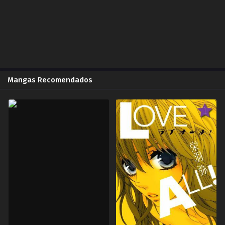
Capítulo 130.00
The Saintess has a Showdown Diosa del Amor ZonaTMO | Inescrupulosos Scan
2025-03-16
Capítulo 129.00
The Saintess has a Showdown Pelea en dos frentes ZonaTMO | Inescrupulosos Scan
2025-03-16
Mangas Recomendados
Capítulo 128.00
The Saintess has a Showdown Aura de Cristal ZonaTMO | Inescrupulosos Scan
2025-03-16
Capítulo 127.00
The Saintess has a Showdown El poder de La Amante del Agua Sagrada ZonaTMO | Inescrupulosos Scan
2025-03-16
Capítulo 126.00
The Saintess has a Showdown ¡Tsunami! ZonaTMO | Inescrupulosos Scan
2025-03-16
Capítulo 125.00
The Saintess has a Showdown ¡Como una Obra de Arte! ZonaTMO | Inescrupulosos Scan