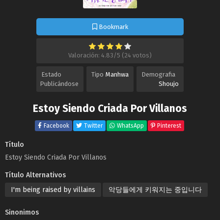
Bookmark
Valoración: 4.83/5 (24 votos)
Estado
Tipo
Manhwa
Demografia
Publicándose
Shoujo
Estoy Siendo Criada Por Villanos
Facebook
Twitter
WhatsApp
Pinterest
Título
Estoy Siendo Criada Por Villanos
Título Alternativos
I'm being raised by villains
악당들에게 키워지는 중입니다
Sinonimos