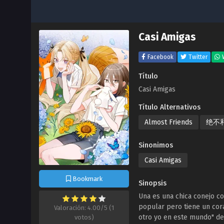
Casi Amigas
Facebook
Twitter
Título
Casi Amigas
Título Alternativos
Almost Friends
绝不
Sinonimos
Casi Amigas
Bookmark
Sinopsis
Una es una chica conejo co
popular pero tiene un cora
Valoración: 4.00/5 (1
otro yo en este mundo" de 
votos)