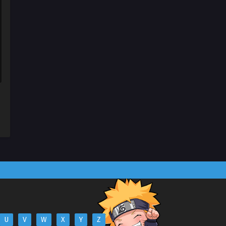
U
V
W
X
Y
Z