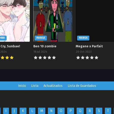
HWA
MANGA
MANGA
 Cry, Sunbae!
Ben 10 zombie
Megane x Parfait
 2024
18 Jul 2024
20 Oct 2023
Inicio
Lista
Actualizados
Lista de Guardados
I
J
K
L
M
N
O
P
Q
R
S
T