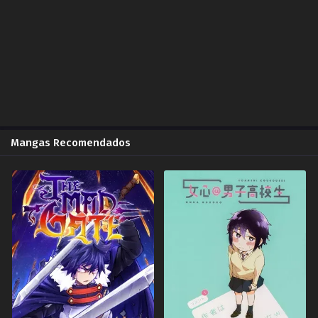
2024-02-17
Capítulo 80.00
Rashi
2023-12-11
Capítulo 79.00
Rashi
2023-11-05
Mangas Recomendados
Capítulo 78.00
Rashi
2023-11-05
Capítulo 77.00
Rashi
2023-11-02
Capítulo 76.00
Imperio De Las Waifus
2023-07-14