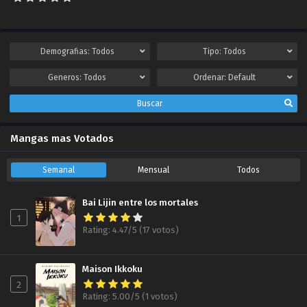
Capítulo 66.50
Dangoline no Fansub
2022-06-03
Demografias:
Todos
Tipo:
Todos
Capítulo 67.00
Generos:
Todos
Ordenar:
Default
Dangoline no Fansub
2022-06-03
Buscar
Capítulo 66.00
Mangas mas Votados
Reaper Scan
2022-04-28
Semanal
Mensual
Todos
Capítulo 66.00
Dangoline no Fansub
Bai Lijin entre los mortales
2022-06-03
1
Rating: 4.47/5 (17 votos)
Capítulo 65.00
Dangoline no Fansub
2022-01-27
Maison Ikkoku
2
Capítulo 64.00
Rating: 5.00/5 (1 votos)
Dangoline no Fansub