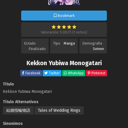
Bookmark
Valoración: 5.00/5 (1 votos)
Estado
Tipo
Manga
Demografia
Finalizado
Seinen
Kekkon Yubiwa Monogatari
Facebook
Twitter
WhatsApp
Pinterest
Título
Kekkon Yubiwa Monogatari
Título Alternativos
結婚指輪物語
Tales of Wedding Rings
Sinonimos