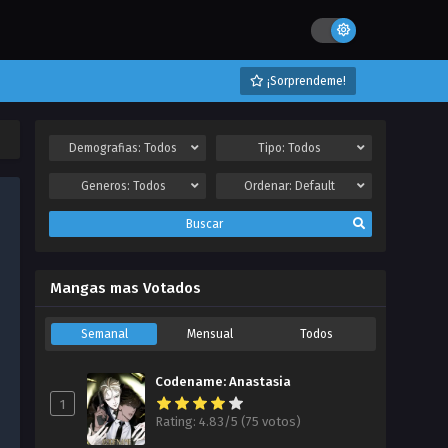
¡Sorprendeme!
Demografias:
Todos
Tipo:
Todos
Generos:
Todos
Ordenar:
Default
Buscar
Mangas mas Votados
Semanal
Mensual
Todos
Codename: Anastasia
1
Rating: 4.83/5 (75 votos)