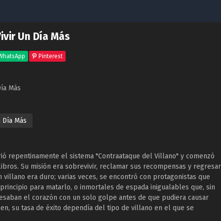
Vivir Un Día Más
WhatsApp
Pinterest
Día Más
n Día Más
irió repentinamente el sistema "Contraataque del Villano" y comenzó
s libros. Su misión era sobrevivir, reclamar sus recompensas y regresar
n villano era duro; varias veces, se encontró con protagonistas que
principio para matarlo, o inmortales de espada inigualables que, sin
avesaban el corazón con un solo golpe antes de que pudiera causar
, su tasa de éxito dependía del tipo de villano en el que se