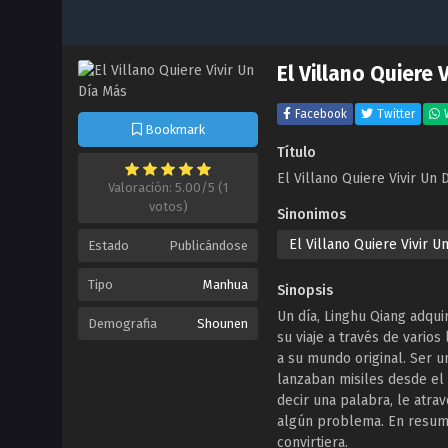
El Villano Quiere 
Facebook
Twitter
Bookmark
Título
El Villano Quiere Vivir Un 
Valoración: 5.00/5 (1
votos)
Sinonimos
El Villano Quiere Vivir U
Estado
Publicándose
Tipo
Manhua
Sinopsis
Un día, Linghu Qiang adqu
Demografia
Shounen
su viaje a través de vario
a su mundo original. Ser u
lanzaban misiles desde el 
decir una palabra, le atr
algún problema. En resumen
convirtiera.