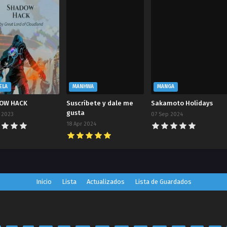
ELA
MANHWA
MANGA
OW HACK
Suscríbete y dale me
Sakamoto Holidays
gusta
 2023
07 Sep 2024
18 Apr 2024
Inicio
Lista
Actualizados
Lista de Guardados