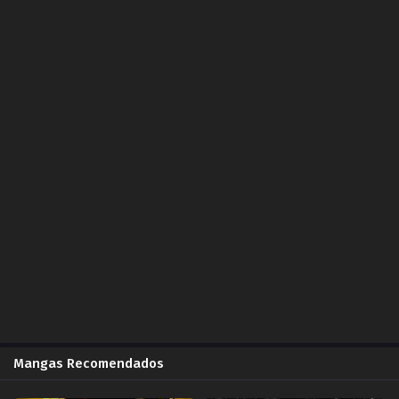
Capítulo 2.00
ZonaTMO | KAZOKU NO FANSUB
2024-10-08
Capítulo 1.00
ZonaTMO | KAZOKU NO FANSUB
2024-09-28
Capítulo 1.00
ZonaTMO | Comunidad Princessla
2024-09-29
Mangas Recomendados