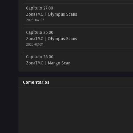
Capítulo 27.00
ZonaTMO | Olympus Scans
2025-04-07
Capítulo 26.00
ZonaTMO | Olympus Scans
2025-03-31
Capítulo 26.00
ZonaTMO | Mango Scan
2025-04-09
Capítulo 25.00
Comentarios
ZonaTMO | Olympus Scans
2025-03-24
Capítulo 25.00
ZonaTMO | Mango Scan
2025-04-05
Capítulo 24.00