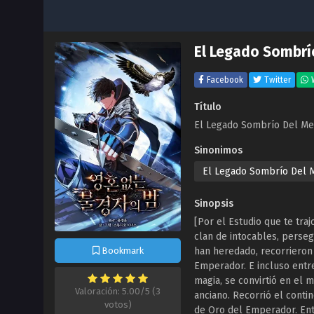
El Legado Sombrí
Facebook
Twitter
Título
El Legado Sombrío Del Me
Sinonimos
El Legado Sombrío Del 
Sinopsis
[Por el Estudio que te tra
clan de intocables, perse
Bookmark
han heredado, recorrieron 
Emperador. E incluso entre
magia, se convirtió en el
Valoración: 5.00/5 (3
anciano. Recorrió el conti
votos)
de Oro del Emperador. Ent