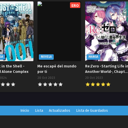
ERO
GA
NOVELA
MANGA
 in the Shell -
Me escapé del mundo
Re:Zero -Starting Life i
d Alone Complex
por ti
Another World-, Chapte
2: A Week at the
 2024
20 Oct 2023
20 Oct 2023
Mansion
Inicio
Lista
Actualizados
Lista de Guardados