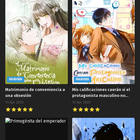
MANHWA
MANHWA
Matrimonio de conveniencia a
Mis calificaciones caerán si el
una obsesión
protagonista masculino no
está
14 Apr 2025
14 Apr 2025