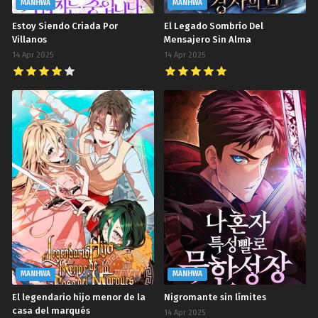
MANHWA
MANHWA
Estoy Siendo Criada Por
El Legado Sombrío Del
Villanos
Mensajero Sin Alma
14 Apr 2025
14 Apr 2025
MANHWA
MANHWA
El legendario hijo menor de la
Nigromante sin límites
casa del marqués
14 Apr 2025